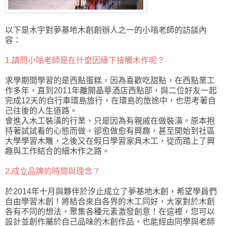
以下是木宇對夢基地木創創辦人之一的小嗡老師的訪談內
容：
1.請問小嗡老師是在什麼因緣下接觸木作呢？
求學期間學習的是西點蛋糕，因為喜歡吃甜點，在西點業工
作多年，直到2011年離開晶華酒店西點部，與二位好友一起
完成12天的自行車環島旅行，在環島的旅途中，也思考著自
己往後的人生道路。
會進入木工裝潢的行業，只是因為有親戚在做裝潢。原本抱
持著試試看的心態而做，卻愈做愈有興趣，甚至開始到社區
大學學習木雕，之後又在假日學習家具木工，從而踏上了興
趣與工作結合的細木作之路。
2.成立品牌的時間與理念？
於2014年十月與夥伴於汐止成立了夢基地木創，希望學員們
自由學習木創！將結合來自各界的木工同好，大家對於木創
各有不同的想法，聚集各種元素激發創意！在這裡，您可以
設計並創作屬於自己品味的木創作品，也能經由同學與老師