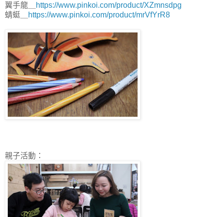
翼手龍＿
https://www.pinkoi.com/product/XZmnsdpg
蜻蜓＿
https://www.pinkoi.com/product/mrVfYrR8
親子活動：